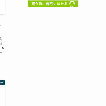
オ
高
品
。5
ー
ュー