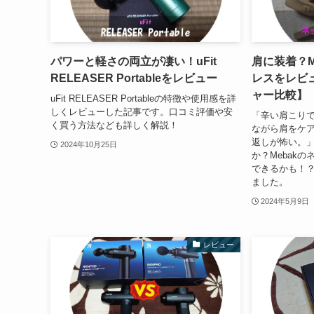
パワーと軽さの両立が凄い！uFit
肩に装着？M
RELEASER Portableをレビュー
レスをレビ
ャー比較】
uFit RELEASER Portableの特徴や使用感を詳
しくレビューした記事です。口コミ評価や安
「辛い肩こり
く買う方法なども詳しく解説！
ながら肩をケ
返しが怖い。
2024年10月25日
か？Mebak
できるかも！
ました。
2024年5月9日
レビュー