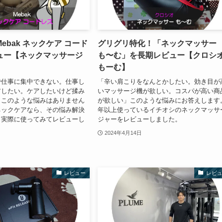
ebak ネックケア コード
グリグリ特化！「ネックマッサー
ュー【ネックマッサージ
も〜む」を長期レビュー【クロシ
もーむ】
で仕事に集中できない。仕事し
「辛い肩こりをなんとかしたい。効き目が
アしたい。ケアしたいけど揉み
いマッサージ機が欲しい。コスパが高い商
」このような悩みはありません
が欲しい」このような悩みにお答えします
のネックケアなら、その悩み解決
年以上使っているイチオシのネックマッサ
？実際に使ってみてレビューし
ジャーをレビューしました。
2024年4月14日
レビュー
レビ