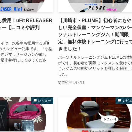
用！uFit RELEASER
【川崎市・PLUME】初心者にもや
ビュー【口コミや評判
しい完全個室・マンツーマンのパ
ソナルトレーニングジム！期間限
定、無料体験トレーニングに行っ
イヤー水谷隼も愛用するuFit
きました！
 Miniのレビュー記事です。「小型
も強いマッサージガンが欲し
パーソナルトレーニングジム PLUMEの体
は是非参考にしてみてくださ
ポです。初心者が実際にレッスンを受けて
じたジムの特徴やメリットを詳しく解説し
した。
2023年5月27日
レビュー
レビ